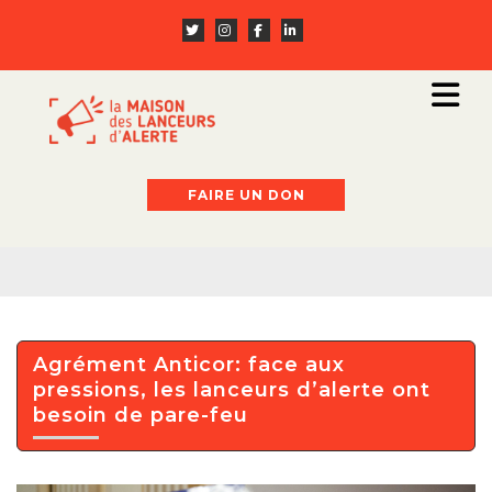
FAIRE UN DON
Agrément Anticor: face aux
pressions, les lanceurs d’alerte ont
besoin de pare-feu