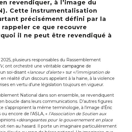
’en revendiquer, à l’image du
. Cette instrumentalisation
urtant précisément défini par la
e rappeler ce que recouvre
quoi il ne peut être revendiqué à
er 2025, plusieurs responsables du Rassemblement
V
, ont orchestré une véritable
campagne
de
 un soi-disant «
lanceur d’alerte
» sur «
l’immigration de
en réalité d’un discours appelant à la haine, à la violence
rises en vertu d’une législation toujours en vigueur.
emblement National dans son ensemble, se revendiquent
 en boucle dans leurs communications. D’autres figures
ite s’approprient la même terminologie, à l’image d’
Éric
s ou encore de l’
ASLA
, «
l’Association de Soutien aux
opinions «
dérangeantes pour le gouvernement en place
t rien au hasard. Il porte un imaginaire particulièrement