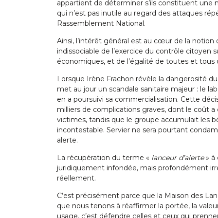
appartient de déterminer s’ils constituent une 
qui n’est pas inutile au regard des attaques répé
Rassemblement National.
Ainsi, l’intérêt général est au cœur de la notion 
indissociable de l’exercice du contrôle citoyen s
économiques, et de l’égalité de toutes et tous d
Lorsque Irène Frachon révèle la dangerosité du
met au jour un scandale sanitaire majeur : le lab
en a poursuivi sa commercialisation. Cette déc
milliers de complications graves, dont le coût a é
victimes, tandis que le groupe accumulait les bé
incontestable. Servier ne sera pourtant condam
alerte.
La récupération du terme «
lanceur d’alerte
» à 
juridiquement infondée, mais profondément irre
réellement.
C’est précisément parce que la Maison des La
que nous tenons à réaffirmer la portée, la vale
usage, c’est défendre celles et ceux qui prennen