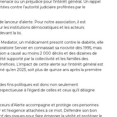
menace ou un préjudice pour l’intérêt général. Un rappel
tées contre l’autorité judiciaire proférées par le
de lanceur d’alerte. Pour notre association, il est
ur les institutions démocratiques et les acteurs
evant la loi.
 Mediator, un médicament prescrit contre le diabète, elle
oratoire Servier en connaissait sa nocivité dès 1995, mais
ision a causé au moins 2 000 décès et des dizaines de
té supporté par la collectivité et les familles des
néfices. L’impact de cette alerte sur l’intérêt général est
né qu’en 2023, soit plus de quinze ans après la première
des fins politiques est donc non seulement
spectueuse à l’égard de celles et ceux qu’il désigne
nceurs d’Alerte accompagne et protège ces personnes
ur et l’exigence attachées à ce mot. Défendre son bon
t des risques pour faire émerger la vérité et protéger le