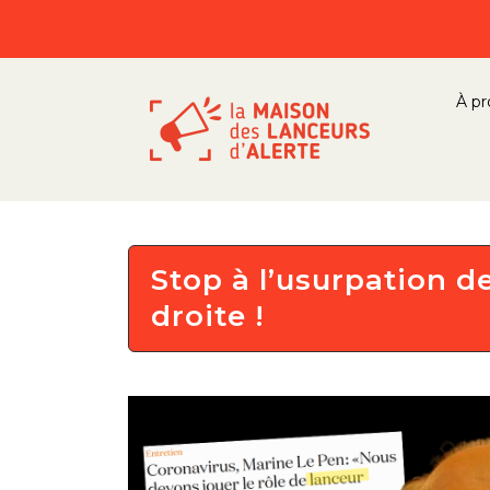
À pr
Stop à l’usurpation de
droite !