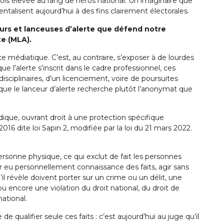
ois élevée au rang de héros national. Un imaginaire que
entalisent aujourd’hui à des fins clairement électorales.
eurs et lanceuses d’alerte que défend notre
te (MLA).
ce médiatique. C’est, au contraire, s’exposer à de lourdes
ue l’alerte s’inscrit dans le cadre professionnel, ces
sciplinaires, d’un licenciement, voire de poursuites
 que le lanceur d’alerte recherche plutôt l’anonymat que
idique, ouvrant droit à une protection spécifique
16 dite loi Sapin 2, modifiée par la loi du 21 mars 2022.
ersonne physique, ce qui exclut de fait les personnes
voir eu personnellement connaissance des faits, agir sans
’il révèle doivent porter sur un crime ou un délit, une
u encore une violation du droit national, du droit de
ational.
 de qualifier seule ces faits : c’est aujourd’hui au juge qu’il