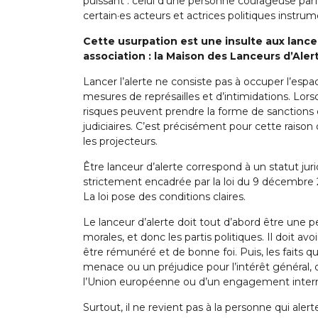
puissant : celui d’une personne courageuse parf
certain·es acteurs et actrices politiques instrum
Cette usurpation est une insulte aux lanc
association : la Maison des Lanceurs d’Aler
Lancer l’alerte ne consiste pas à occuper l’espa
mesures de représailles et d’intimidations. Lorsq
risques peuvent prendre la forme de sanctions di
judiciaires. C’est précisément pour cette raison
les projecteurs.
Être lanceur d’alerte correspond à un statut jur
strictement encadrée par la loi du 9 décembre 20
La loi pose des conditions claires.
Le lanceur d’alerte doit tout d’abord être une p
morales, et donc les partis politiques. Il doit a
être rémunéré et de bonne foi. Puis, les faits qu
menace ou un préjudice pour l’intérêt général, o
l’Union européenne ou d’un engagement intern
Surtout, il ne revient pas à la personne qui alerte