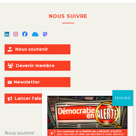
NOUS SUIVRE
Nous soutenir
Devenir membre
Newsletter
Lancer l'alerte
ALLER PLUS LOIN
Nous soutenir