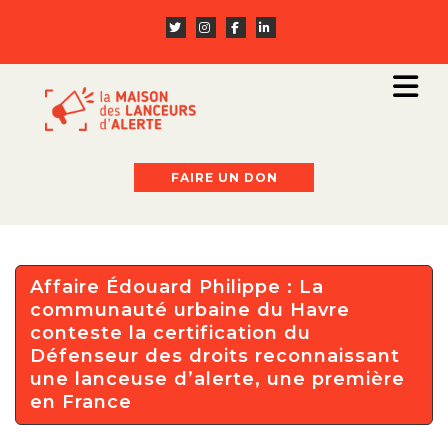
FAIRE UN DON
Affaire Édouard Philippe : La
communauté urbaine du Havre
conteste la certification du
Défenseur des droits reconnaissant
une lanceuse d’alerte, une première
en France