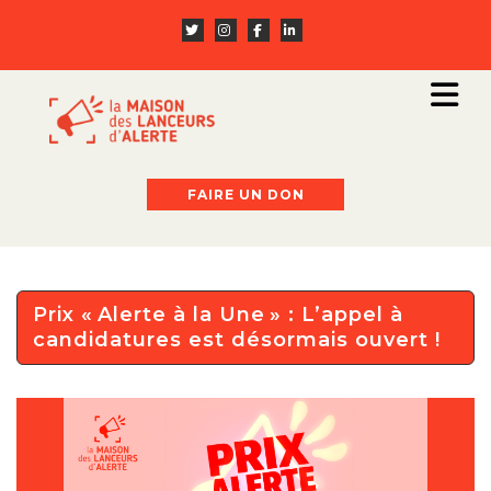
FAIRE UN DON
Prix « Alerte à la Une » : L’appel à
candidatures est désormais ouvert !